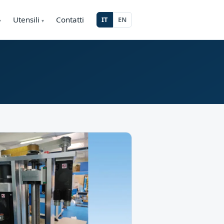
Utensili
Contatti
IT
EN
▾
▾